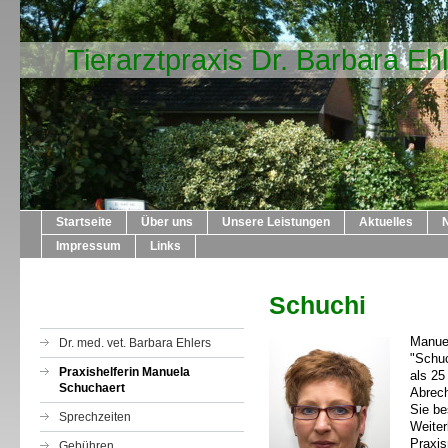
Tierarztpraxis Dr. Barbara Eh
Startseite
Über uns
Unsere Leistungen
Aktuelles
Impressum
Links
Schuchi
Manuel
Dr. med. vet. Barbara Ehlers
"Schuc
Praxishelferin Manuela
als 25
Schuchaert
Abrec
Sie b
Sprechzeiten
Weite
Praxi
Gebühren