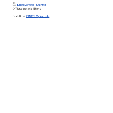
Druckversion
|
Sitemap
© Tierarztpraxis Ehlers
Erstellt mit
IONOS MyWebsite
.