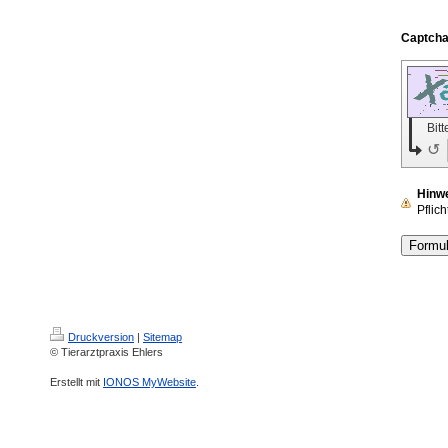
Bit
↺
Hinw
Pflich
Druckversion
|
Sitemap
© Tierarztpraxis Ehlers
Erstellt mit
IONOS MyWebsite
.